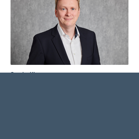
Sascha Klose
Leiter Account Management
+49 (0)40 30 19-18 84
sascha.klose@dermedienvertrieb.de