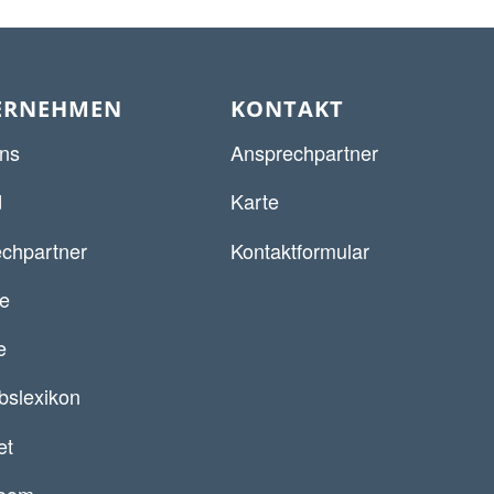
ERNEHMEN
KONTAKT
ns
Ansprechpartner
d
Karte
chpartner
Kontaktformular
re
e
ebslexikon
et
oom