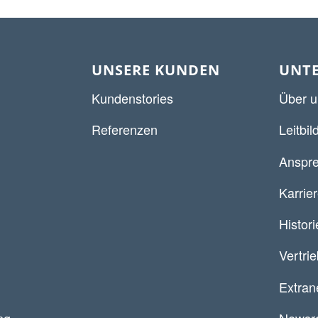
UNSERE KUNDEN
UNT
Kundenstories
Über u
Referenzen
Leitbil
Anspre
Karrie
Histori
Vertri
Extran
ng
Newsr