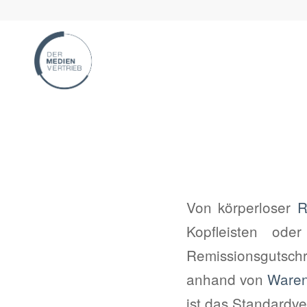
Von körperloser
R
Kopfleisten oder
Remissionsgutschri
anhand von
Waren
ist das Standardv