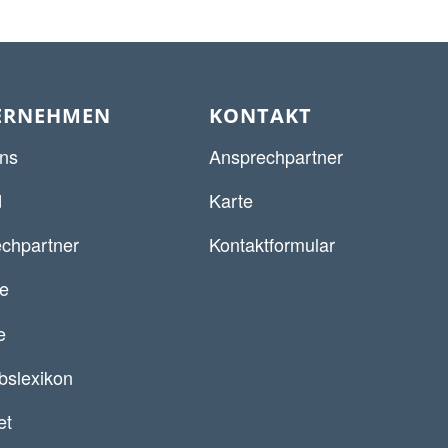
ERNEHMEN
KONTAKT
ns
Ansprechpartner
d
Karte
chpartner
Kontaktformular
re
e
ebslexikon
et