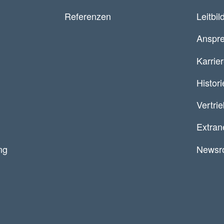
Referenzen
Leitbil
Anspre
Karrie
Histori
Vertri
Extran
ng
Newsr