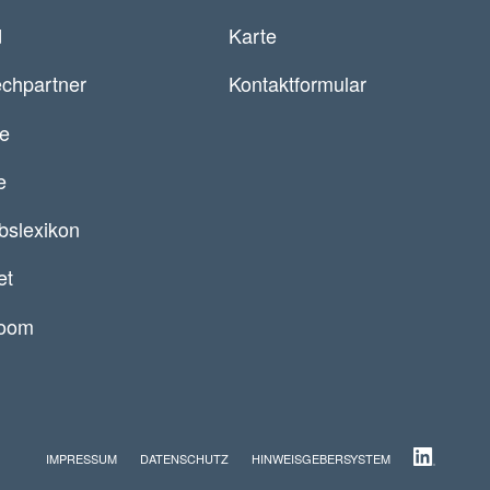
d
Karte
chpartner
Kontaktformular
re
e
ebslexikon
et
oom
IMPRESSUM
DATENSCHUTZ
HINWEISGEBERSYSTEM