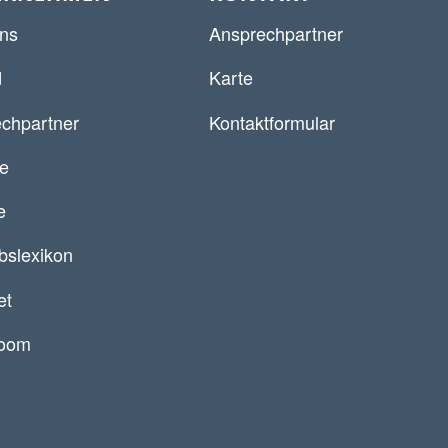
ns
Ansprechpartner
d
Karte
chpartner
Kontaktformular
re
e
ebslexikon
et
oom