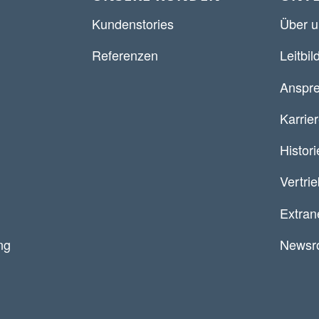
Kundenstories
Über u
Referenzen
Leitbil
Anspre
Karrie
Histori
Vertri
Extran
ng
Newsr