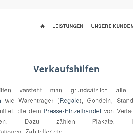
LEISTUNGEN
UNSERE KUNDE
Verkaufshilfen
hilfen versteht man grundsätzlich alle 
n
wie Warenträger (
Regale
), Gondeln, Stände
ittel, die dem
Presse-Einzelhandel
von Verla
den. Dazu zählen Plakate, Leuch
tionen, Zahlteller etc.