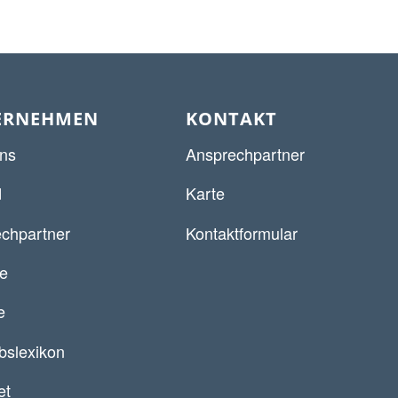
ERNEHMEN
KONTAKT
ns
Ansprechpartner
d
Karte
chpartner
Kontaktformular
re
e
ebslexikon
et