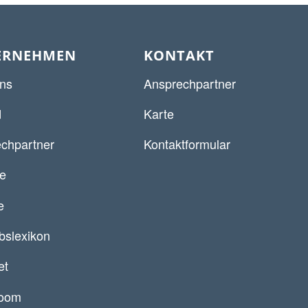
ERNEHMEN
KONTAKT
ns
Ansprechpartner
d
Karte
chpartner
Kontaktformular
re
e
ebslexikon
et
oom