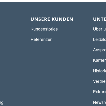
UNSERE KUNDEN
UNT
Kundenstories
Über u
Referenzen
Leitbil
Anspre
Karrie
Histori
Vertri
Extran
ng
Newsr