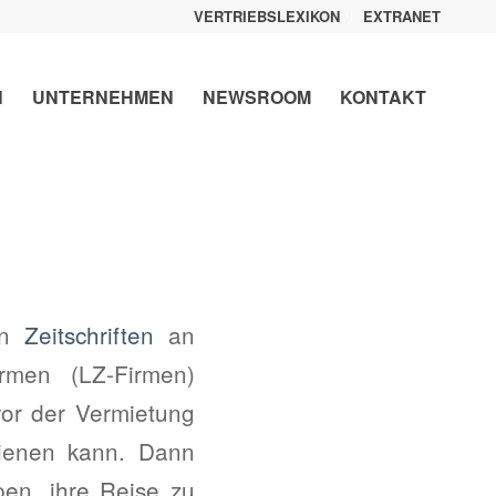
VERTRIEBSLEXIKON
EXTRANET
N
UNTERNEHMEN
NEWSROOM
KONTAKT
von
Zeitschriften
an
irmen (LZ-Firmen)
vor der Vermietung
dienen kann. Dann
pen, ihre Reise zu