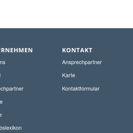
ERNEHMEN
KONTAKT
ns
Ansprechpartner
d
Karte
chpartner
Kontaktformular
re
e
ebslexikon